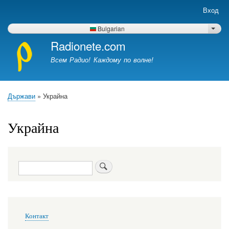
Премини
Вход
Меню
към
учётной
основното
Bulgarian
List 
записи
съдържание
Radionete.com
пользователя
Всем Радио! Каждому по волне!
Държави
Украйна
Breadcrumb
Украйна
Търси
Меню
Контакт
в
подвале