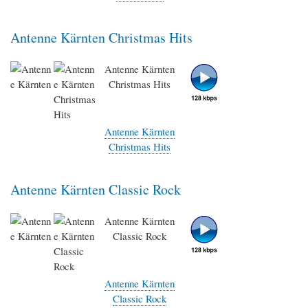
Antenne Kärnten Christmas Hits
Antenne Kärnten
Christmas Hits
Antenne Kärnten
Christmas Hits
Antenne Kärnten Classic Rock
Antenne Kärnten
Classic Rock
Antenne Kärnten
Classic Rock