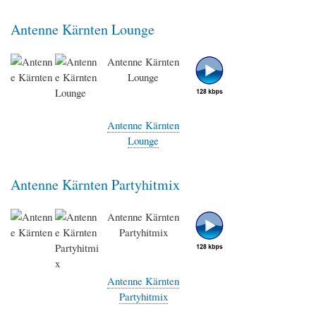
Antenne Kärnten Lounge
Antenne Kärnten
Lounge
Antenne Kärnten
Lounge
Antenne Kärnten Partyhitmix
Antenne Kärnten
Partyhitmix
Antenne Kärnten
Partyhitmix