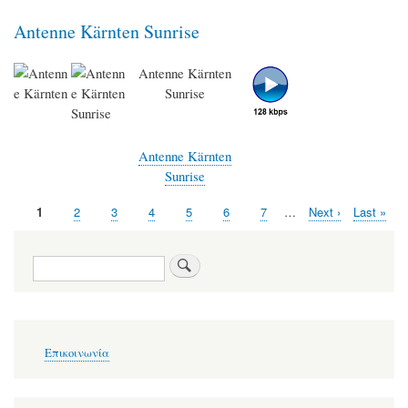
Antenne Kärnten Sunrise
Antenne Kärnten
Sunrise
Antenne Kärnten
Sunrise
Τρέχουσα
1
Σελίδα
2
Σελίδα
3
Σελίδα
4
Σελίδα
5
Σελίδα
6
Σελίδα
7
…
Next
Next ›
Last
Last »
Σελιδοποίηση
σελίδα
page
page
Αναζήτηση
Μενού
Επικοινωνία
υποσέλιδου