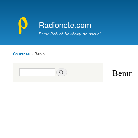
Меню
учётной
Radionete.com
записи
пользователя
Всем Радио! Каждому по волне!
Countries
Benin
Breadcrumb
Benin
Search