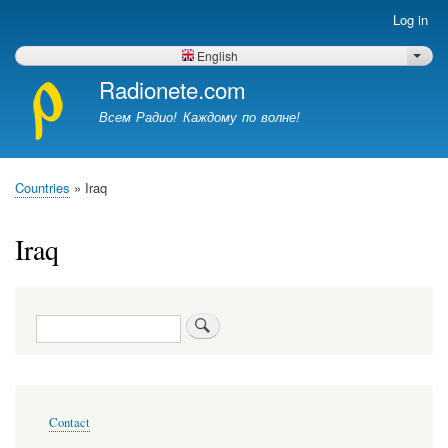
Skip
Log in
Меню
to
учётной
main
English
List 
записи
content
Radionete.com
пользователя
Всем Радио! Каждому по волне!
Countries
Iraq
Breadcrumb
Iraq
Search
Меню
Contact
в
подвале