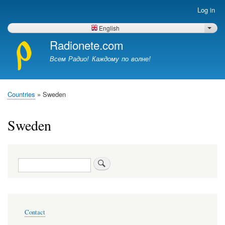
Skip
Log in
Меню
to
учётной
main
English
List 
записи
content
Radionete.com
пользователя
Всем Радио! Каждому по волне!
Countries
Sweden
Breadcrumb
Sweden
Search
Меню
Contact
в
подвале