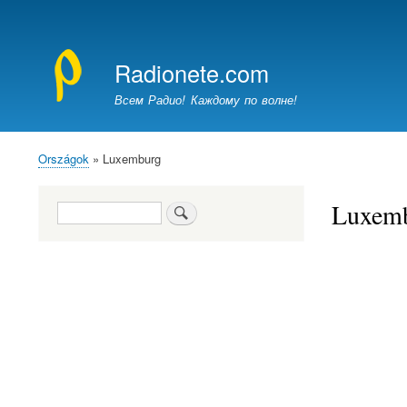
Felhasználói
fiók
Radionete.com
menüje
Всем Радио! Каждому по волне!
Országok
Luxemburg
Morzsa
Luxem
Keresés