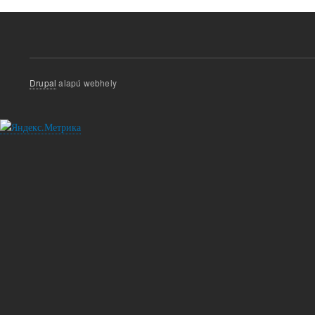
Drupal
alapú webhely