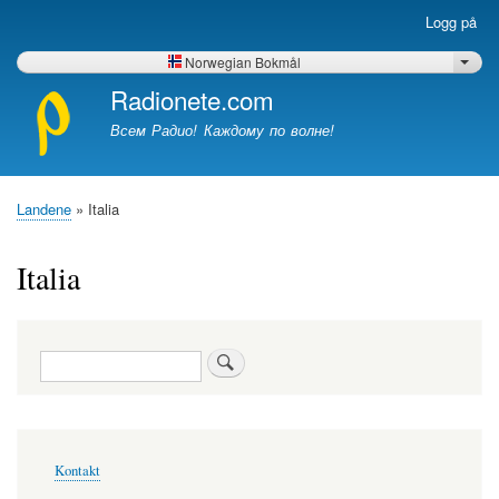
Hopp
Logg på
Brukerkonto-
til
meny
hovedinnhold
Norwegian Bokmål
List 
Radionete.com
Всем Радио! Каждому по волне!
Landene
Italia
Navigasjonssti
Italia
Søk
Bunntekst-
Kontakt
meny