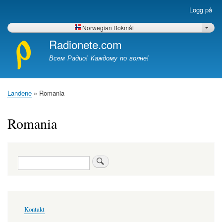
Hopp
Logg på
Brukerkonto-
til
meny
hovedinnhold
Norwegian Bokmål
List 
Radionete.com
Всем Радио! Каждому по волне!
Landene
Romania
Navigasjonssti
Romania
Søk
Bunntekst-
Kontakt
meny