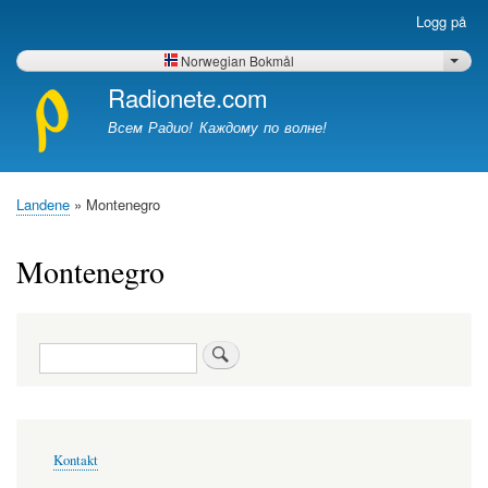
Hopp
Logg på
Brukerkonto-
til
meny
hovedinnhold
Norwegian Bokmål
List 
Radionete.com
Всем Радио! Каждому по волне!
Landene
Montenegro
Navigasjonssti
Montenegro
Søk
Bunntekst-
Kontakt
meny