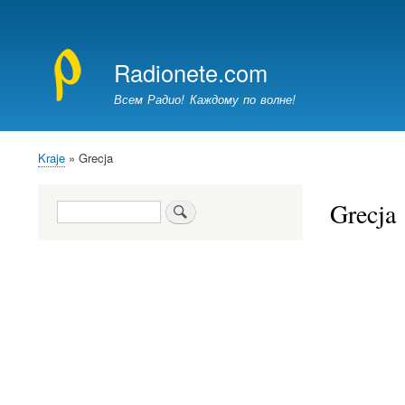
Menu
konta
Radionete.com
użytkownika
Всем Радио! Каждому по волне!
Kraje
Grecja
Ścieżka
nawigacyjna
Grecja
Szukaj