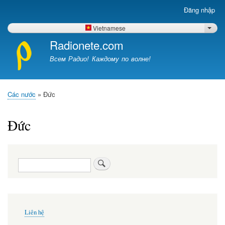
Nhảy
Đăng nhập
Меню
đến
учётной
nội
Vietnamese
List 
записи
dung
Radionete.com
пользователя
Всем Радио! Каждому по волне!
Các nước
Đức
Breadcrumb
Đức
Tìm
kiếm
Меню
Liên hệ
в
подвале