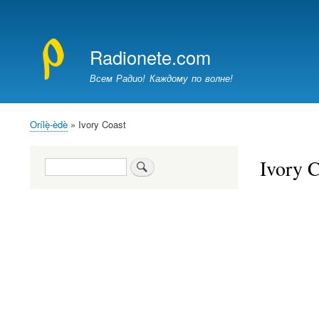
Меню
учётной
Radionete.com
записи
пользователя
Всем Радио! Каждому по волне!
Orílẹ̀-èdè
Ivory Coast
Breadcrumb
Ivory C
Search