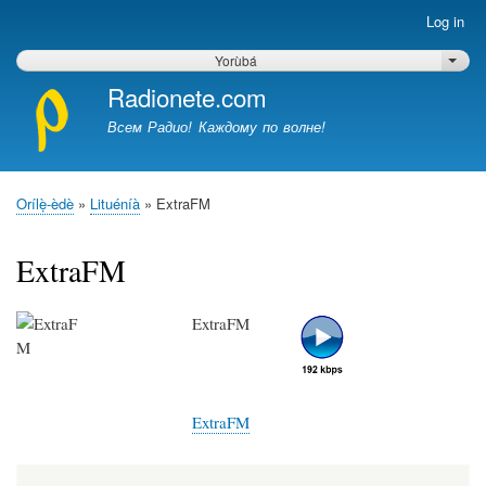
Skip
Log in
Меню
to
учётной
main
Yorùbá
List 
записи
content
Radionete.com
пользователя
Всем Радио! Каждому по волне!
Orílẹ̀-èdè
Lituéníà
ExtraFM
Breadcrumb
ExtraFM
ExtraFM
ExtraFM