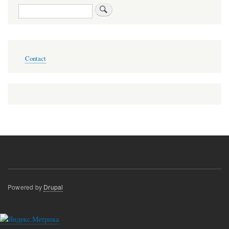
Search
Меню
Contact
в
подвале
Powered by
Drupal