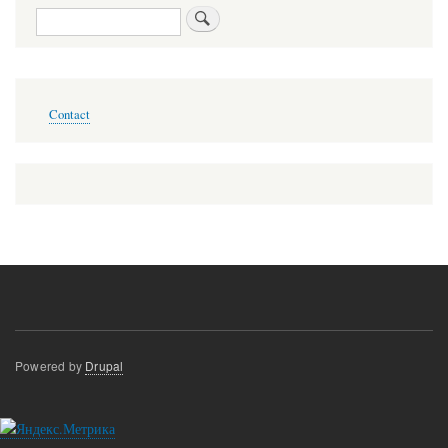
Search
Меню
Contact
в
подвале
Powered by
Drupal