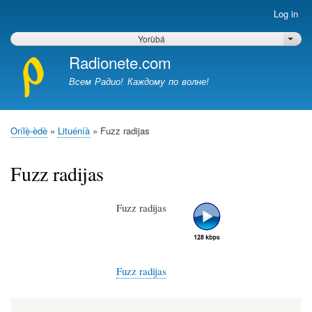
Skip
Log in
Меню
to
учётной
main
Yorùbá
List 
записи
content
Radionete.com
пользователя
Всем Радио! Каждому по волне!
Orílẹ̀-èdè
Lituéníà
Fuzz radijas
Breadcrumb
Fuzz radijas
Fuzz radijas
Fuzz radijas