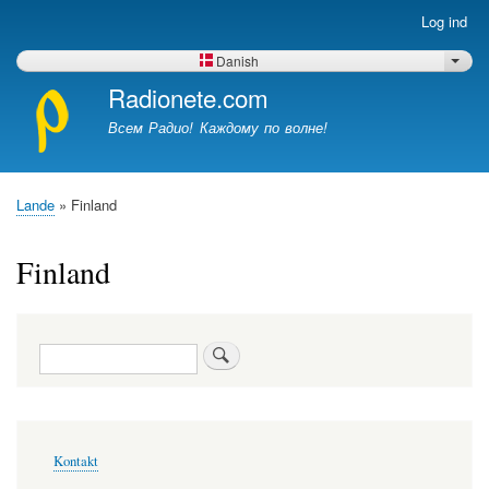
Gå
Log ind
Brugerkontomenu
til
hovedindhold
Danish
Vis y
Radionete.com
Всем Радио! Каждому по волне!
Lande
Finland
Brødkrumme
Finland
Søg
Footer-
Kontakt
menu