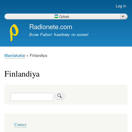
Skip
Log in
Меню
to
учётной
main
Ozbek
List 
записи
content
Radionete.com
пользователя
Всем Радио! Каждому по волне!
Mamlakatlar
Finlandiya
Breadcrumb
Finlandiya
Search
Меню
Contact
в
подвале