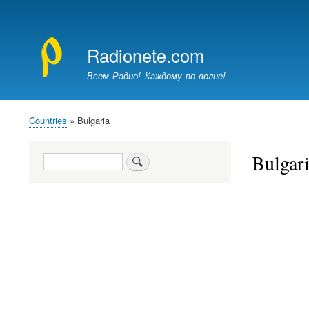
Меню
учётной
Radionete.com
записи
пользователя
Всем Радио! Каждому по волне!
Countries
Bulgaria
Breadcrumb
Bulgar
Search