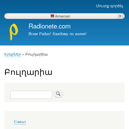
Skip
Մուտք գործել
Меню
to
учётной
main
Armenian
List 
записи
content
Radionete.com
пользователя
Всем Радио! Каждому по волне!
Երկրներ
Բուլղարիա
Breadcrumb
Բուլղարիա
Որոնել
Меню
Contact
в
подвале