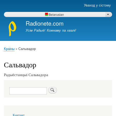
Перайсці
Уваход у сістэму
Меню
да
рахункаў
асноўнага
Belarusian
List 
карыстальнікаў
змесціва
Radionete.com
Усім Радыё! Кожнаму па хвалі!
Краіны
Сальвадор
Breadcrumb
Сальвадор
Радыёстанцыi Сальвадора
Пошук
Меню
Кантакт