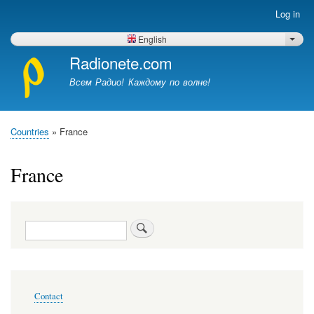
Skip
Log in
Меню
to
учётной
main
English
List 
записи
content
Radionete.com
пользователя
Всем Радио! Каждому по волне!
Countries
France
Breadcrumb
France
Search
Меню
Contact
в
подвале