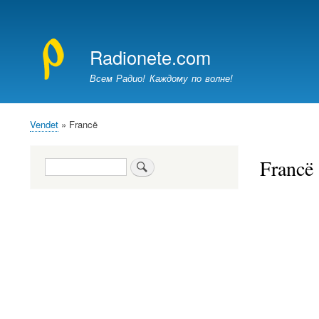
Меню
учётной
Radionete.com
записи
пользователя
Всем Радио! Каждому по волне!
Vendet
Francë
Breadcrumb
Francë
Kërko