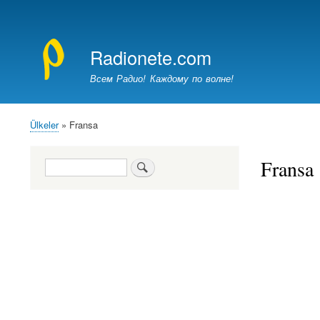
Kullanıcı
hesap
Radionete.com
menüsü
Всем Радио! Каждому по волне!
Ülkeler
Fransa
Sayfa
yolu
Fransa
Ara