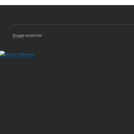
Drupal
desteklidir