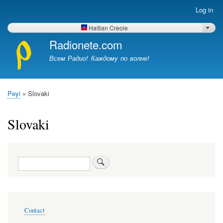
Skip
Log in
Меню
to
учётной
main
Haitian Creole
List 
записи
content
Radionete.com
пользователя
Всем Радио! Каждому по волне!
Peyi
Slovaki
Breadcrumb
Slovaki
Search
Меню
Contact
в
подвале