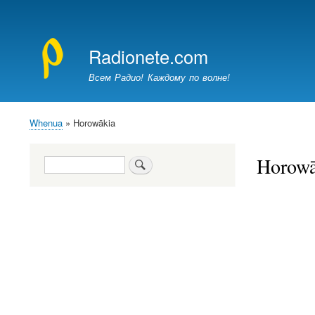
Меню
учётной
Radionete.com
записи
пользователя
Всем Радио! Каждому по волне!
Whenua
Horowākia
Breadcrumb
Horowā
Search