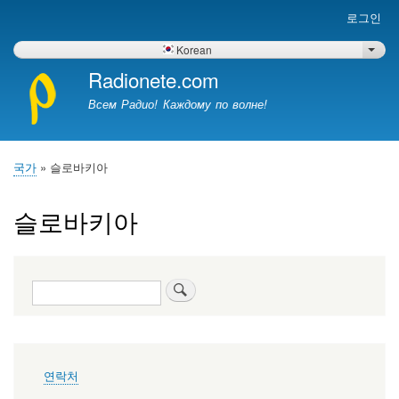
주
로그인
사
요
용
콘
Korean
List 
자
텐
Radionete.com
계
츠
Всем Радио! Каждому по волне!
정
로
건
메
너
뉴
뛰
국가
슬로바키아
이
기
동
슬로바키아
경
로
찾
기
푸
연락처
터
메