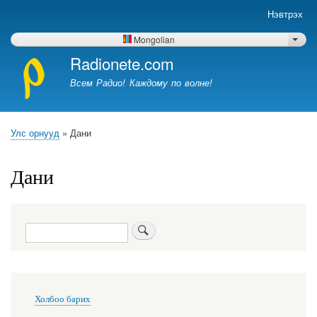
Skip
Нэвтрэх
Меню
to
учётной
main
Mongolian
List 
записи
content
Radionete.com
пользователя
Всем Радио! Каждому по волне!
Улс орнууд
Дани
Breadcrumb
Дани
Хайх
Меню
Холбоо барих
в
подвале