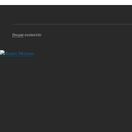
Drupal
desteklidir