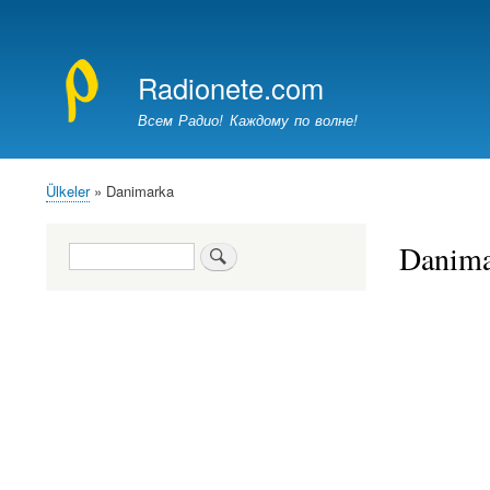
Kullanıcı
hesap
Radionete.com
menüsü
Всем Радио! Каждому по волне!
Ülkeler
Danimarka
Sayfa
yolu
Danima
Ara