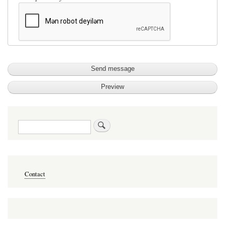
Search
Меню
Contact
в
подвале