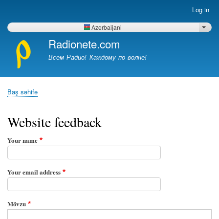
Skip
Log in
Меню
to
учётной
main
Azerbaijani
List 
записи
content
Radionete.com
пользователя
Всем Радио! Каждому по волне!
Baş səhifə
Breadcrumb
Website feedback
Your name
Your email address
Mövzu