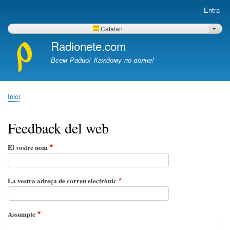
Vés
Entra
Menú
al
del
contingut
Catalan
Llist
compte
Radionete.com
d'usuari
Всем Радио! Каждому по волне!
Inici
Fil
d'ariadna
Feedback del web
El vostre nom
La vostra adreça de correu electrònic
Assumpte