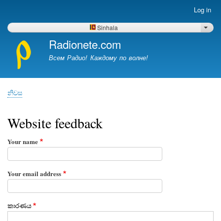
Skip
Log in
Меню
to
учётной
main
Sinhala
List 
записи
content
Radionete.com
пользователя
Всем Радио! Каждому по волне!
නිවස
Breadcrumb
Website feedback
Your name
Your email address
කාරණය