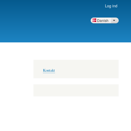
Log ind
Danish
Vis yderli
Footer-
Kontakt
menu