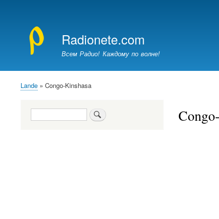
Brugerkontomenu
Radionete.com
Всем Радио! Каждому по волне!
Lande
Congo-Kinshasa
Brødkrumme
Congo-
Søg