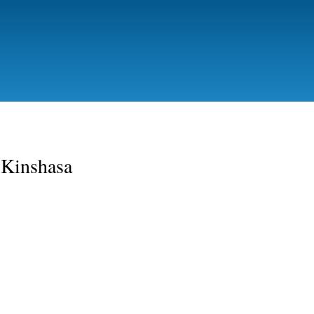
Gå
til
hovedindhold
Kinshasa