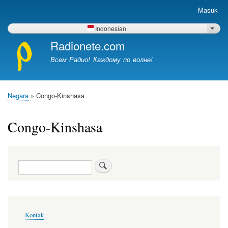
Lompat
Masuk
Menu
ke
akun
isi
Indonesian
Dafta
pengguna
utama
Radionete.com
Всем Радио! Каждому по волне!
Negara
Congo-Kinshasa
Breadcrumb
Congo-Kinshasa
Pencarian
Menu
Kontak
footer