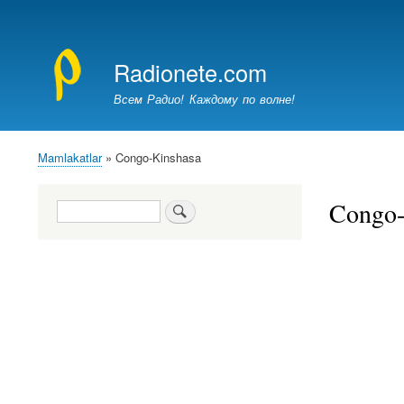
Меню
учётной
Radionete.com
записи
пользователя
Всем Радио! Каждому по волне!
Mamlakatlar
Congo-Kinshasa
Breadcrumb
Congo-
Search