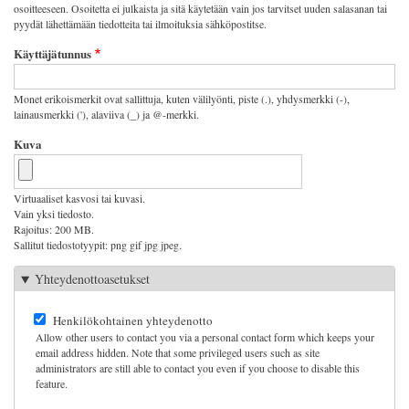
osoitteeseen. Osoitetta ei julkaista ja sitä käytetään vain jos tarvitset uuden salasanan tai
pyydät lähettämään tiedotteita tai ilmoituksia sähköpostitse.
Käyttäjätunnus
Monet erikoismerkit ovat sallittuja, kuten välilyönti, piste (.), yhdysmerkki (-),
lainausmerkki ('), alaviiva (_) ja @-merkki.
Kuva
Virtuaaliset kasvosi tai kuvasi.
Vain yksi tiedosto.
Rajoitus: 200 MB.
Sallitut tiedostotyypit: png gif jpg jpeg.
Yhteydenottoasetukset
Henkilökohtainen yhteydenotto
Allow other users to contact you via a personal contact form which keeps your
email address hidden. Note that some privileged users such as site
administrators are still able to contact you even if you choose to disable this
feature.