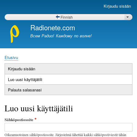
Hyppää
Kirjaudu sisään
Käyttäjävalikko
pääsisältöön
Finnish
Lista
Radionete.com
Всем Радио! Каждому по волне!
Etusivu
Murupolku
Kirjaudu sisään
Ensisijaiset
Luo uusi käyttäjätili
(aktiivinen
välilehdet
välilehti)
Palauta salasanasi
Luo uusi käyttäjätili
Sähköpostiosoite
Oikeamuotoinen sähköpostiosoite. Järjestelmä lähettää kaikki sähköpostiviestit tähän