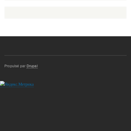
page
Propulsé par
Drupal