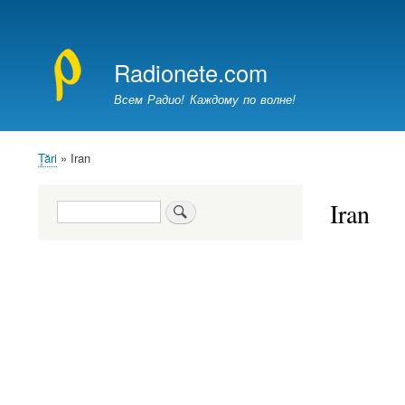
Meniu
cont
Radionete.com
utilizator
Всем Радио! Каждому по волне!
Ţări
Iran
Breadcrumb
Iran
Căutare