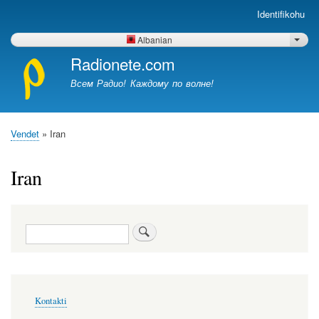
Skip
Identifikohu
Меню
to
учётной
main
Albanian
List 
записи
content
Radionete.com
пользователя
Всем Радио! Каждому по волне!
Vendet
Iran
Breadcrumb
Iran
Kërko
Меню
Kontakti
в
подвале