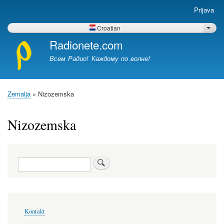
Skoči
Prijava
Меню
na
учётной
glavni
Croatian
List 
записи
sadržaj
Radionete.com
пользователя
Всем Радио! Каждому по волне!
Zemalja
Nizozemska
Breadcrumb
Nizozemska
Pretraga
Меню
Kontakt
в
подвале