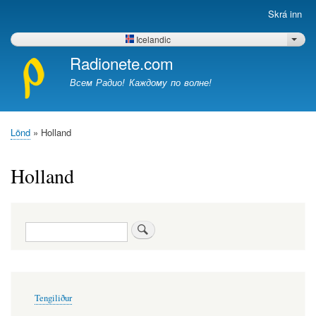
Skip
Skrá inn
Меню
to
учётной
main
Icelandic
List 
записи
content
Radionete.com
пользователя
Всем Радио! Каждому по волне!
Lönd
Holland
Leiðsagnarslóð
Holland
Leit
Меню
Tengiliður
в
подвале