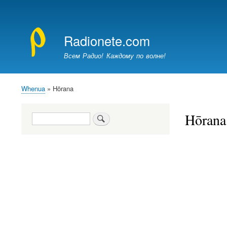
Меню
учётной
Radionete.com
записи
пользователя
Всем Радио! Каждому по волне!
Whenua
Hōrana
Breadcrumb
Hōrana
Search