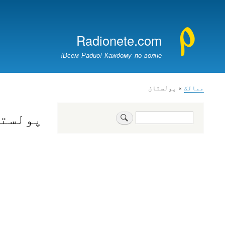
Меню
учётной
Radionete.com
записи
пользователя
Всем Радио! Каждому по волне!
ممالک
پولستان
Breadcrumb
پولست
تلاش