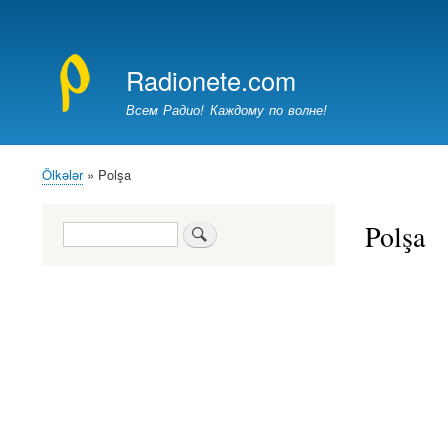
Меню
учётной
Radionete.com
записи
пользователя
Всем Радио! Каждому по волне!
Ölkələr
Polşa
Breadcrumb
Polşa
Search