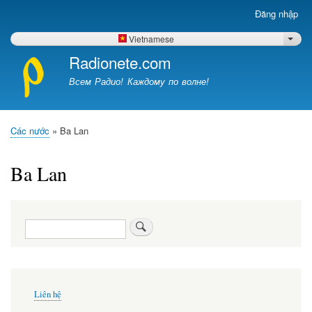
Nhảy
Đăng nhập
Меню
đến
учётной
nội
Vietnamese
List 
записи
dung
Radionete.com
пользователя
Всем Радио! Каждому по волне!
Các nước
Ba Lan
Breadcrumb
Ba Lan
Tìm
kiếm
Меню
Liên hệ
в
подвале