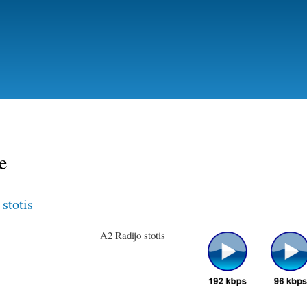
Aller
au
contenu
principal
e
stotis
A2 Radijo stotis