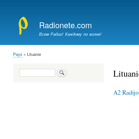
Menu
du
Radionete.com
compte
de
Всем Радио! Каждому по волне!
l'utilisateur
Pays
Lituanie
Fil
d'Ariane
Lituani
Rechercher
A2 Radijo 