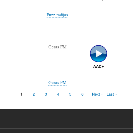
Fuzz radijas
Geras FM
Geras FM
Page
1
Page
2
Page
3
Page
4
Page
5
Page
6
Page
Next ›
Dernière
Last »
courante
suivante
page