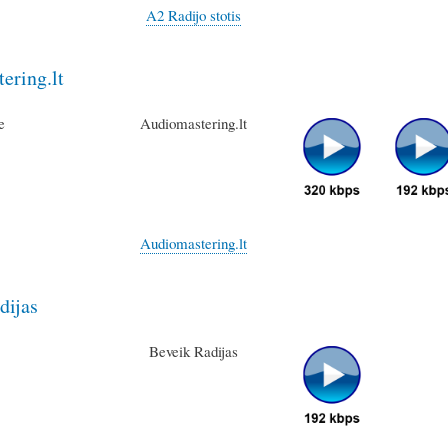
A2 Radijo stotis
ering.lt
Audiomastering.lt
Audiomastering.lt
dijas
Beveik Radijas