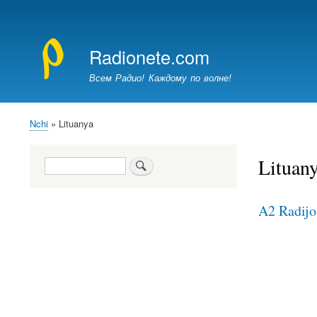
Меню
учётной
Radionete.com
записи
пользователя
Всем Радио! Каждому по волне!
Nchi
Lituanya
Breadcrumb
Lituan
Search
A2 Radijo 