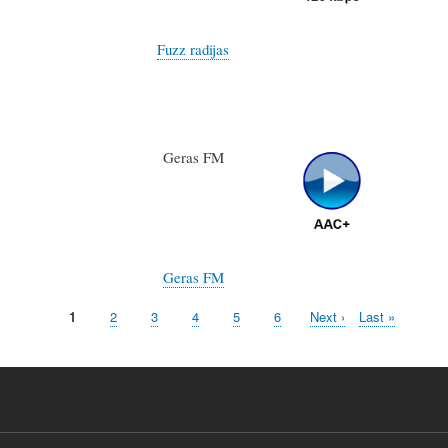
Fuzz radijas
Geras FM
Geras FM
Current
1
Page
2
Page
3
Page
4
Page
5
Page
6
Next
Next ›
Last
Last »
page
page
page