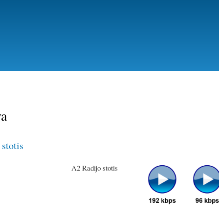
Skip
to
main
content
ya
stotis
A2 Radijo stotis