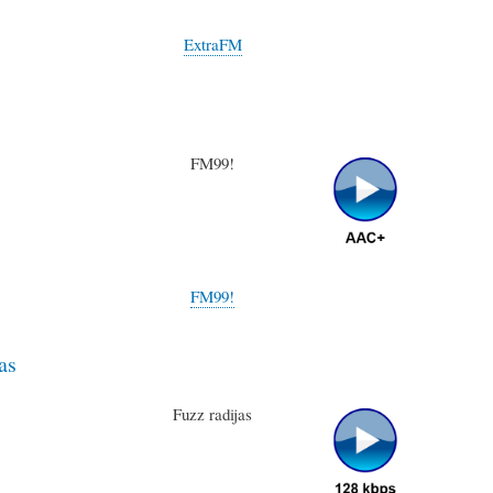
ExtraFM
FM99!
FM99!
as
Fuzz radijas