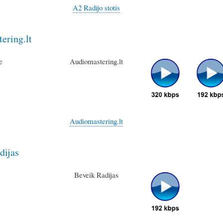
A2 Radijo stotis
ering.lt
Audiomastering.lt
Audiomastering.lt
dijas
Beveik Radijas