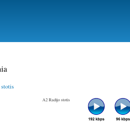
Skip
to
main
content
ia
stotis
A2 Radijo stotis