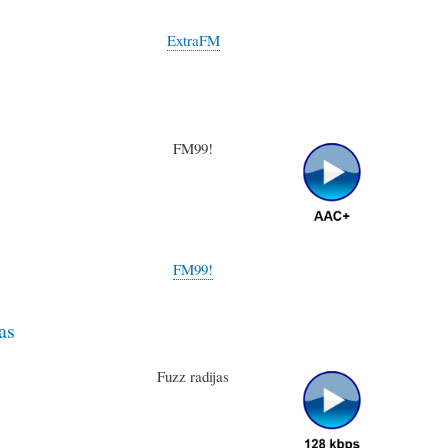
ExtraFM
FM99!
FM99!
as
Fuzz radijas