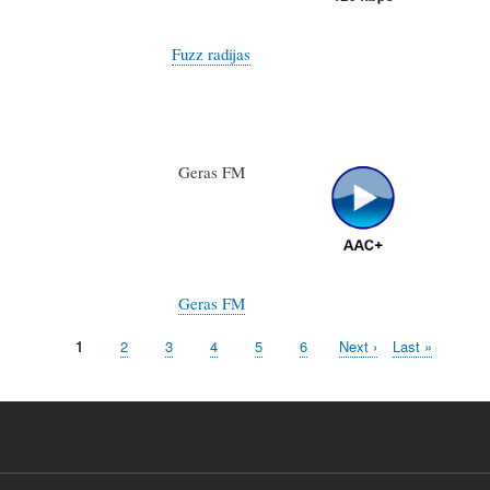
Fuzz radijas
Geras FM
Geras FM
Current
1
Page
2
Page
3
Page
4
Page
5
Page
6
Next
Next ›
Last
Last »
page
page
page