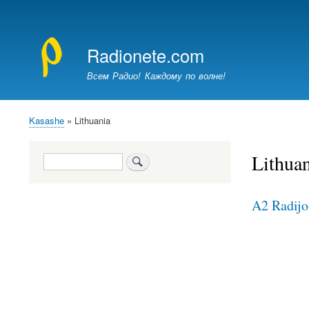
Меню
учётной
Radionete.com
записи
пользователя
Всем Радио! Каждому по волне!
Kasashe
Lithuania
Breadcrumb
Lithuan
Search
A2 Radijo 