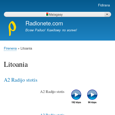
Skip
Fidirana
Меню
to
учётной
main
Malagasy
List 
записи
content
Radionete.com
пользователя
Всем Радио! Каждому по волне!
Firenena
Litoania
Breadcrumb
Litoania
A2 Radijo stotis
A2 Radijo stotis
A2 Radijo stotis