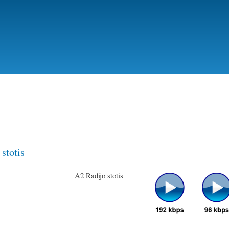
移
至
主
內
容
宛
stotis
A2 Radijo stotis