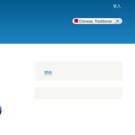
登入
Chinese, Traditional
列出額外
頁
聯絡
尾
選
單