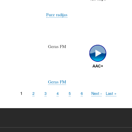
Fuzz radijas
Geras FM
Geras FM
目
1
頁
2
頁
3
頁
4
頁
5
頁
6
下
Next ›
Last
Last »
前
面
面
面
面
面
一
page
頁
頁
面