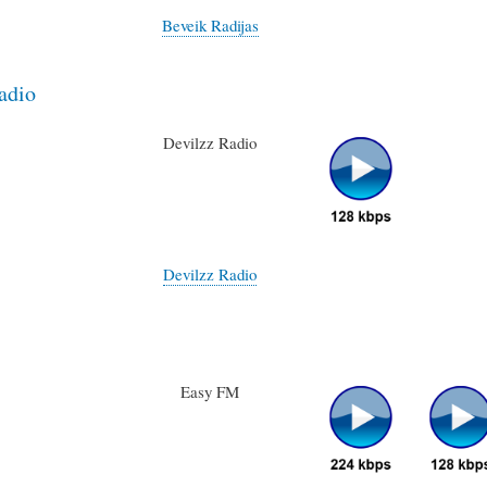
Beveik Radijas
adio
Devilzz Radio
Devilzz Radio
Easy FM