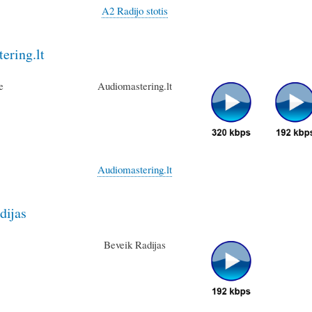
A2 Radijo stotis
ering.lt
Audiomastering.lt
Audiomastering.lt
dijas
Beveik Radijas