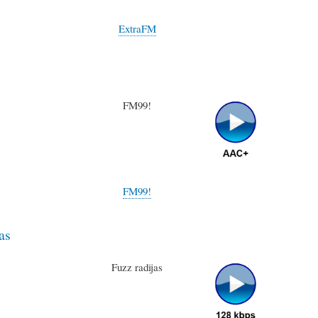
ExtraFM
FM99!
FM99!
as
Fuzz radijas