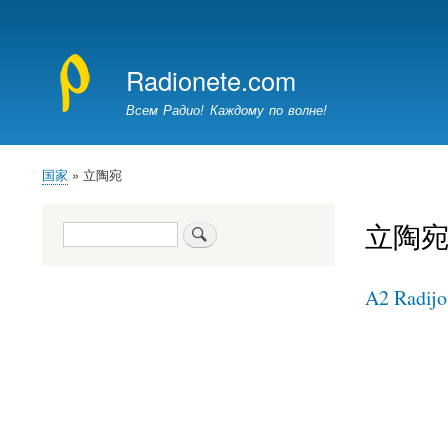
使
用
Radionete.com
者
帳
Всем Радио! Каждому по волне!
號
選
單
国家
立陶宛
導
航
立陶
搜
連
尋
結
A2 Radijo 