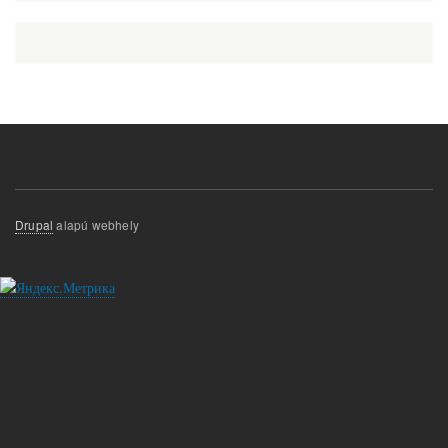
Drupal
alapú webhely