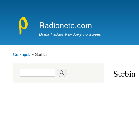
Felhasználói
fiók
Radionete.com
menüje
Всем Радио! Каждому по волне!
Országok
Serbia
Morzsa
Serbia
Keresés