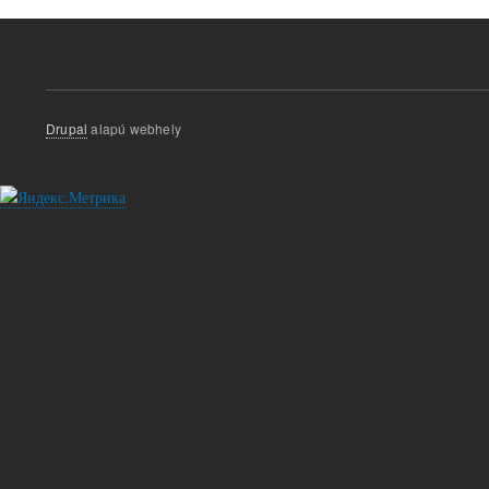
Drupal
alapú webhely